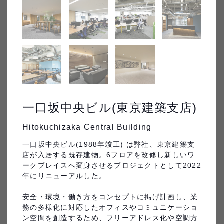
受賞歴
すべてクリア
絞り込み条件：
なし
171
件
一口坂中央ビル(東京建築支店)
Hitokuchizaka Central Building
一口坂中央ビル(1988年竣工) は弊社、東京建築支
店が入居する既存建物。6フロアを改修し新しいワ
フレンシア青葉台
日東製網新事業所建設工事
ークプレイスへ変身させるプロジェクトとして2022
年にリニューアルした。

安全・環境・働き方をコンセプトに掲げ計画し、業
務の多様化に対応したオフィスやコミュニケーショ
ン空間を創造するため、フリーアドレス化や空調方