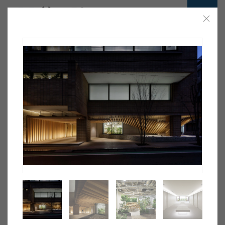
ホーム
>
前田建設の実績
Projects
Collaborations
前田建設の実績
用途
エリア
年代
構造
詳細条件