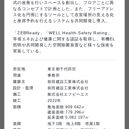
式の改善を行いスペースを創出し、フロアごとに異
なるコンセプトで計画とした。また、フリーアドレ
ス化を円滑にするツールとして在室場所の見える化
歓宿縁ESHIKOTO
と座席予約を行えるシステムを共同開発し導入。

プラウドタワー亀戸クロス
「ZEBReady」「WELL Health‐Safety Rating」
等省エネおよび健康に関する認証を取得し、有機EL
照明や共同開発した空間除菌装置など様々な技術を
実装している。
所在地
東京都千代田区
用途
事務所
建築主
前田建設工業株式会社
（株）プレステージ・インタ
東京藝術大学国際交流棟Hisao
ーナショナル秋田BPOにかほ
＆Hiroko TAKI PLAZA
設計・監理
前田建設工業株式会社
キャンパス
施工
株式会社エフビーエス
竣工
2022
年
面積
敷地面積:909.642㎡

建築面積:779.296㎡

延床面積:5,082.197㎡
規模
地下1階　地上8階　塔屋1階