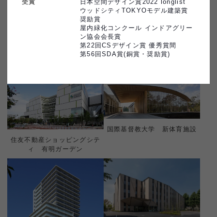
受賞
日本空間デザイン賞2022 longlist

ウッドシティTOKYOモデル建築賞 
桐朋学園宗次ホール
奨励賞

屋内緑化コンクール インドアグリー
ン協会会⻑賞

第22回CSデザイン賞 優秀賞間

第56回SDA賞(銅賞・奨励賞)
一口坂中央ビル(東京建築支店)
国際基督教大学 新体育施設
住友不動産ショッピングシテ
ィ 有明ガーデン