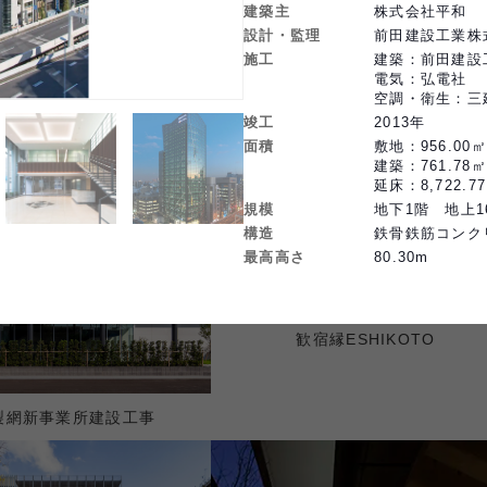
建築主
株式会社平和
設計・監理
前田建設工業株
施工
建築：前田建設
電気：弘電社

空調・衛生：三
竣工
2013
年
面積
敷地：956.00㎡

建築：761.78㎡

延床：8,722.7
規模
地下1階　地上1
構造
鉄骨鉄筋コンク
最高高さ
80.30m
歓宿縁ESHIKOTO
製網新事業所建設工事