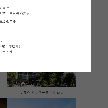
式会社
工業　東京建築支店

建設備工業
7㎡
6階　塔屋1階
リート造
プラウドタワー亀戸クロス