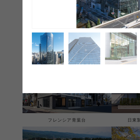
171
件
絞り込み条件：
なし
フレンシア青葉台
日東