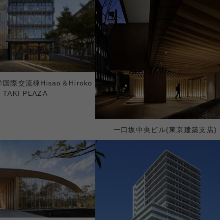
際交流棟Hisao＆Hiroko
TAKI PLAZA
一口坂中央ビル(東京建築支店)