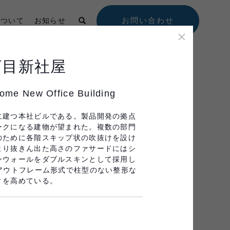
イ
ト
お問い合わせ
について
お知らせ
内
検
索
丁目新社屋
Projects
Collaborations
ome New Office Building
に建つ本社ビルである。製品開発の拠点
ークになる建物が望まれた。複数の部門
のために各階スキップ状の吹抜けを設け
より抜きん出た高さのファサードにはシ
ンウォールをダブルスキンとして採用し
アウトフレーム形式で柱型のない整形な
ィを高めている。
すべてクリア