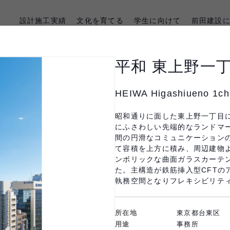
設計施工実績
文化を育てる
学生に向けて
前田建設
平和 東上野一
HEIWA Higashiueno 1ch
昭和通りに面した東上野一丁目
にふさわしい先端的なランドマ
間の円滑なコミュニケーション
て容積を上方に積み、周辺建物
前田建設の実績
ンボリックな曲面ガラスカーテ
た。主構造が鉄筋挿入型CFTの
執務空間となりフレキシビリテ
所在地
東京都台東区
年代
構造
受賞歴
用途
事務所