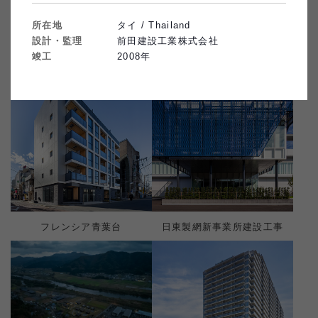
受賞歴
すべてクリア
所在地
タイ / Thailand
設計・監理
前田建設工業株式会社
絞り込み条件：
なし
171
件
竣工
2008
年
フレンシア青葉台
日東製網新事業所建設工事