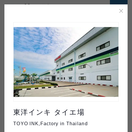
ホーム
>
前田建設の実績
Projects
Collaborations
前田建設の実績
用途
エリア
東洋インキ タイエ場
年代
構造
詳細条件
TOYO INK,Factory in Thailand