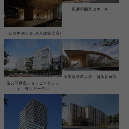
桐朋学園宗次ホール
一口坂中央ビル(東京建築支店)
国際基督教大学 新体育施設
住友不動産ショッピングシテ
ィ 有明ガーデン