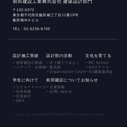
前田建設工業株式会社
建築設計部門
〒102-0072
東京都千代田区飯田橋三丁目11番18号
飯田橋ＭＫビル
TEL：03-6256-8700
設計施工実績
設計部の活動
文化を育てる
前田建設の実績
木で建ててみよう
MC School
メディア・出版物
甚吉邸
AAスクール
Organization Chart
ICI建築講演会
学生に向けて
前田建設について
お知らせ
リクルートページ
企業情報
社内研修
お問い合わせ
社員紹介
Q&A
Copyright © MAEDA CORPORATION All rights reserved.