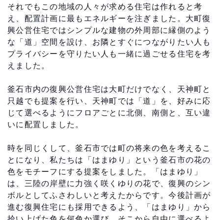
それでもこの地域の人々が求める住宅は作れると考
え、配置計画に最もエネルギーを注ぎました。大町復
興公営住宅ではシンプルな建物の外周部に縁側のよう
な「道」空間を設け、お隣とすぐにつながりたい人も
プライバシーを守りたい人も一緒に過ごせる住宅を考
えました。
釜石市内の復興公営住宅は大町だけでなく、天神町と
只越でも提案を行い、天神町では「道」を、好みに応
じて選べるようにフロアごとに北側、南側と、互い違
いに配置しました。
時を同じくして、釜石市では町の将来の色を考えるこ
とになり、私たちは「はまゆり」という釜石市の花の
色をモチーフにする提案をしました。「はまゆり」
は、三陸の岸壁に力強く咲くゆりの花で、復興のシン
ボルとしてふさわしいと考えたからです。今後計画が
進む復興住宅にも採用できるよう、「はまゆり」から
拾い上げた色を何色か選び、そこから自由に選べるよ