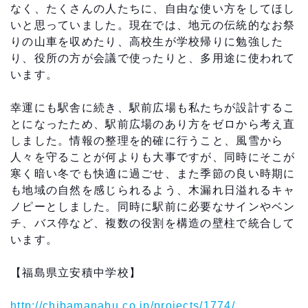
なく、たくさんの人たちに、自由な使い方をしてほし
いと思っていました。現在では、地元の伝統的なお祭
りの山車を収めたり、高校生が学校帰りに勉強した
り、役所の方が会議で使ったりと、多用途に使われて
います。
幸運にも駅舎に続き、駅前広場も私たちが設計するこ
とになったため、駅前広場のあり方をゼロから考え直
しました。情報の整理を的確に行うこと、風雪から
人々を守ることが何よりも大事ですが、同時にそこが
寒く暗い冬でも快適に過ごせ、また季節の良い時期に
も地域の自然を感じられるよう、木漏れ日溢れるキャ
ノピーとしました。同時に駅前に必要なサインやベン
チ、バス停など、複数の役割を構造の壁柱で統合して
います。
【福島県立安積中学校】
http://chibamanabu.co.jp/projects/1774/