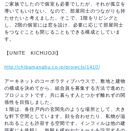
ご家族でしたので個室も必要でしたが、それが孤立を
導いてもいけない。なので、部屋同士のつながりも持
たせたいと考えました。そこで、1階をリビングと
し、2階の個室には窓を設け、必要に応じて部屋同士
をつなぐことも閉じることもできる構成としていま
す。
【UNITE KICHIJOJI】
http://chibamanabu.co.jp/projects/1410/
アーキネットのコーポラティブハウスで、敷地と建物
の構成を決めてから、組合員を募集する方法で進めた
プロジェクトです。共に暮らす人とつかず離れずの関
係性を目指しました。
１階は、各住戸内の玄関先のような場所として、大き
な軒下空間としています。顔を合わせたり、私物が溢
れ出ることも許容する空間です。インフィルは他の建
築家にも依頼し、外観も緩やかなルールを設定するの