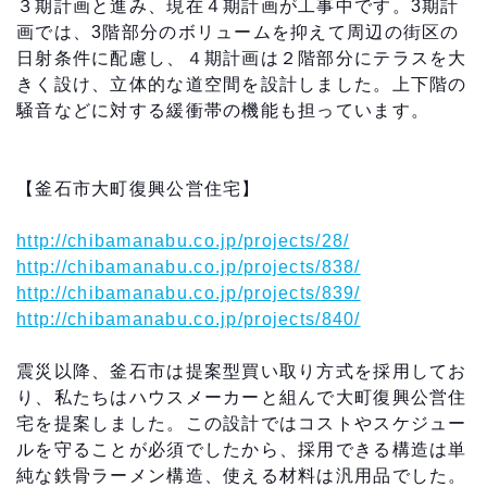
３期計画と進み、現在４期計画が工事中です。3期計
画では、3階部分のボリュームを抑えて周辺の街区の
日射条件に配慮し、４期計画は２階部分にテラスを大
きく設け、立体的な道空間を設計しました。上下階の
騒音などに対する緩衝帯の機能も担っています。
【釜石市大町復興公営住宅】
http://chibamanabu.co.jp/projects/28/
http://chibamanabu.co.jp/projects/838
/
http://chibamanabu.co.jp/projects/839/
http://chibamanabu.co.jp/projects/840/
震災以降、釜石市は提案型買い取り方式を採用してお
り、私たちはハウスメーカーと組んで大町復興公営住
宅を提案しました。この設計ではコストやスケジュー
ルを守ることが必須でしたから、採用できる構造は単
純な鉄骨ラーメン構造、使える材料は汎用品でした。