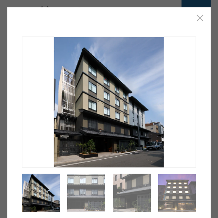
ホーム
>
前田建設の実績
Projects
Collaborations
前田建設の実績
用途
エリア
年代
構造
詳細条件