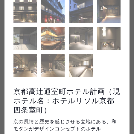
受賞歴
すべてクリア
絞り込み条件：
なし
171
件
京都高辻通室町ホテル計画（現
フレンシア青葉台
日東製網新事業所建設工事
ホテル名：ホテルリソル京都 
四条室町）
京の風情と歴史を感じさせる立地にある、和
モダンがデザインコンセプトのホテル