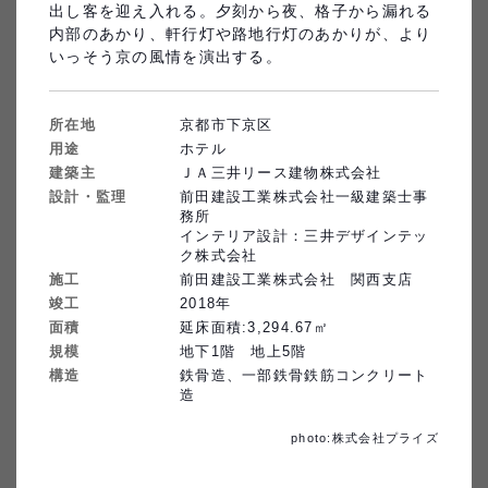
出し客を迎え入れる。夕刻から夜、格子から漏れる
内部のあかり、軒行灯や路地行灯のあかりが、より
桐朋学園宗次ホール
いっそう京の風情を演出する。
所在地
京都市下京区
一口坂中央ビル(東京建築支店)
用途
ホテル
建築主
ＪＡ三井リース建物株式会社
設計・監理
前田建設工業株式会社一級建築士事
務所

インテリア設計：三井デザインテッ
ク株式会社
施工
前田建設工業株式会社　関西支店
国際基督教大学 新体育施設
竣工
2018
年
住友不動産ショッピングシテ
面積
延床面積:3,294.67㎡
ィ 有明ガーデン
規模
地下1階　地上5階
構造
鉄骨造、一部鉄骨鉄筋コンクリート
造
photo:株式会社プライズ