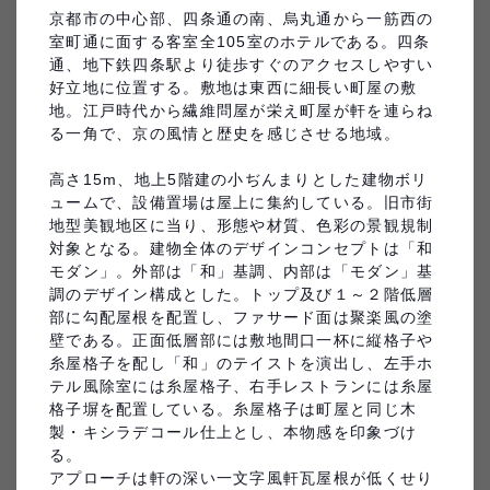
京都市の中心部、四条通の南、烏丸通から一筋西の
室町通に面する客室全105室のホテルである。四条
通、地下鉄四条駅より徒歩すぐのアクセスしやすい
歓宿縁ESHIKOTO
好立地に位置する。敷地は東西に細長い町屋の敷
地。江戸時代から繊維問屋が栄え町屋が軒を連らね
プラウドタワー亀戸クロス
る一角で、京の風情と歴史を感じさせる地域。

高さ15m、地上5階建の小ぢんまりとした建物ボリ
ュームで、設備置場は屋上に集約している。旧市街
地型美観地区に当り、形態や材質、色彩の景観規制
対象となる。建物全体のデザインコンセプトは「和
モダン」。外部は「和」基調、内部は「モダン」基
調のデザイン構成とした。トップ及び１～２階低層
（株）プレステージ・インタ
東京藝術大学国際交流棟Hisao
部に勾配屋根を配置し、ファサード面は聚楽風の塗
ーナショナル秋田BPOにかほ
＆Hiroko TAKI PLAZA
壁である。正面低層部には敷地間口一杯に縦格子や
キャンパス
糸屋格子を配し「和」のテイストを演出し、左手ホ
テル風除室には糸屋格子、右手レストランには糸屋
格子塀を配置している。糸屋格子は町屋と同じ木
製・キシラデコール仕上とし、本物感を印象づけ
る。

アプローチは軒の深い一文字風軒瓦屋根が低くせり